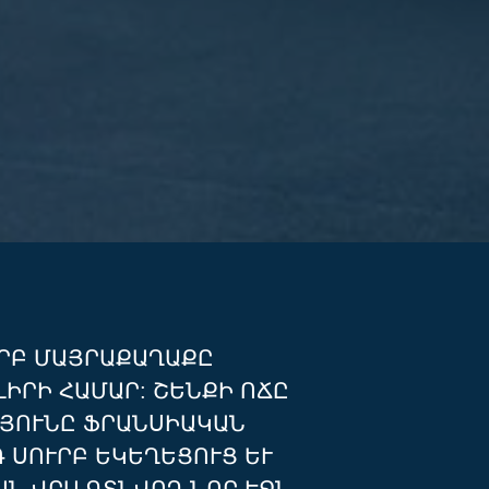
Բ ՄԱՅՐԱՔԱՂԱՔԸ Հ
ՐԻ ՀԱՄԱՐ: ՇԵՆՔԻ ՈՃԸ Ն
ՈՒՆԸ ՖՐԱՆՍԻԱԿԱՆ Ճ
ՒՐԲ ԵԿԵՂԵՑՈՒՑ ԵՒ ԿՈ