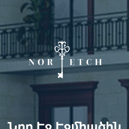
Նոր Էջ Էջմիածին