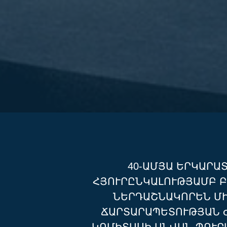
40-ԱՄՅԱ ԵՐԿԱՐԱ
ՅՈՒՐԸՆԿԱԼՈՒԹՅԱՄԲ ԲԱՑ
ԵՐԴԱՇՆԱԿՈՐԵՆ ՄԻԱ
ԱՐՏԱՐԱՊԵՏՈՒԹՅԱՆ ԺԱ