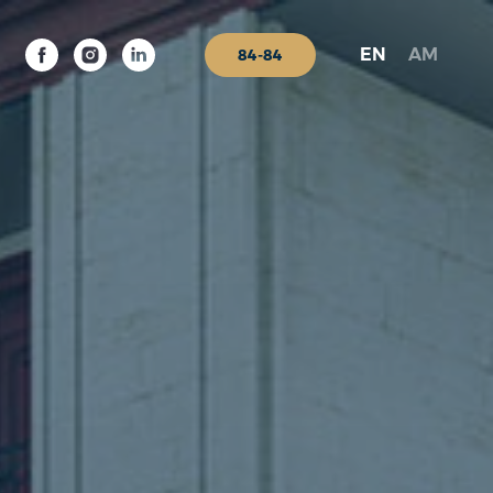
EN
AM
84-84