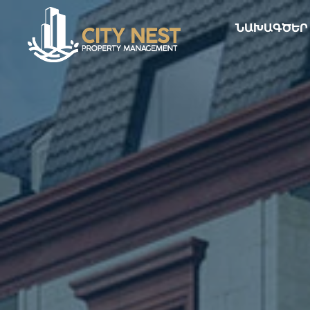
ՆԱԽԱԳԾԵՐ