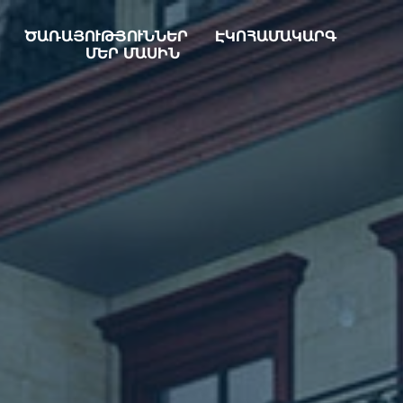
ԾԱՌԱՅՈՒԹՅՈՒՆՆԵՐ
ԷԿՈՀԱՄԱԿԱՐԳ
ՄԵՐ ՄԱՍԻՆ