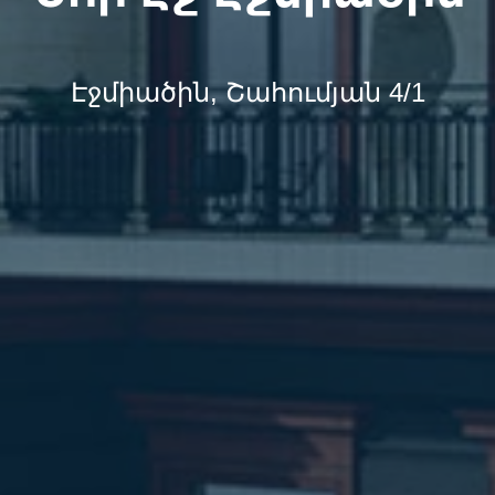
Էջմիածին, Շահումյան 4/1