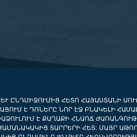
ՏԵՒ ԸՆԴՄԻՋՈՒՄԻՑ ՀԵՏՈ ՀԱՅԱՍՏԱՆԻ ՍՈՒՐ
ՈՒՄ Է ԴՌՆԵՐԸ ՆՈՐ ԷՋ ԲՆԱԿԵԼԻ ՀԱՄԱԼԻ
ՁՈՒԼՈՒՄ Է ՔԱՂԱՔԻ ՀՆԱՈՃ ԺԱՌԱՆԳՈՒԹՅ
ՄԱՆԱԿԱԿԻՑ ՏԱՐՐԵՐԻ ՀԵՏ: ՄԱՅՐ ԱԹՈՌ ՍՈ